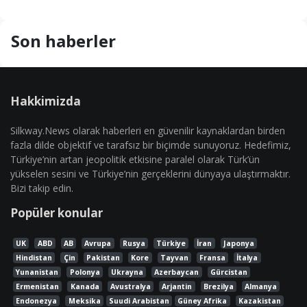
Son haberler
Hakkimizda
Silkway.News olarak haberleri en güvenilir kaynaklardan birden
fazla dilde objektif ve tarafsız bir biçimde sunuyoruz. Hedefimiz,
Türkiye’nin artan jeopolitik etkisine paralel olarak Türk’ün
yükselen sesini ve Türkiye’nin gerçeklerini dünyaya ulaştırmaktır.
Bizi takip edin.
Popüler konular
UK
ABD
AB
Avrupa
Rusya
Türkiye
İran
Japonya
Hindistan
Çin
Pakistan
Kore
Tayvan
Fransa
İtalya
Yunanistan
Polonya
Ukrayna
Azerbaycan
Gürcistan
Ermenistan
Kanada
Avustralya
Arjantin
Brezilya
Almanya
Endonezya
Meksika
Suudi Arabistan
Güney Afrika
Kazakistan