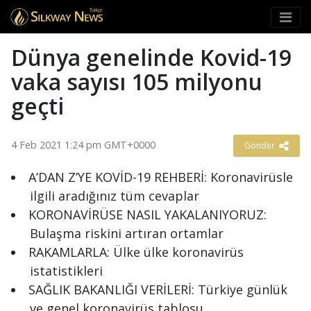
Türkçe
Dünya genelinde Kovid-19
vaka sayısı 105 milyonu
geçti
4 Feb 2021 1:24 pm GMT+0000
Gönder
A’DAN Z’YE KOVİD-19 REHBERİ: Koronavirüsle
ilgili aradığınız tüm cevaplar
KORONAVİRÜSE NASIL YAKALANIYORUZ:
Bulaşma riskini artıran ortamlar
RAKAMLARLA: Ülke ülke koronavirüs
istatistikleri
SAĞLIK BAKANLIĞI VERİLERİ: Türkiye günlük
ve genel koronavirüs tablosu