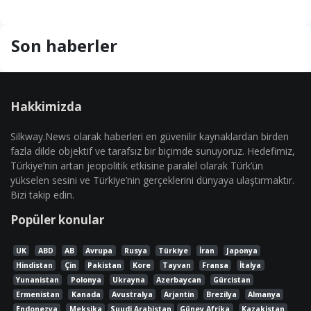
Son haberler
Hakkimizda
Silkway.News olarak haberleri en güvenilir kaynaklardan birden
fazla dilde objektif ve tarafsız bir biçimde sunuyoruz. Hedefimiz,
Türkiye’nin artan jeopolitik etkisine paralel olarak Türk’ün
yükselen sesini ve Türkiye’nin gerçeklerini dünyaya ulaştırmaktır.
Bizi takip edin.
Popüler konular
UK
ABD
AB
Avrupa
Rusya
Türkiye
İran
Japonya
Hindistan
Çin
Pakistan
Kore
Tayvan
Fransa
İtalya
Yunanistan
Polonya
Ukrayna
Azerbaycan
Gürcistan
Ermenistan
Kanada
Avustralya
Arjantin
Brezilya
Almanya
Endonezya
Meksika
Suudi Arabistan
Güney Afrika
Kazakistan