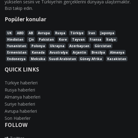
yükselen sesini ve Türkiye’nin gerçeklerini dünyaya ulaştırmaktır.
Bizi takip edin.
Popüler konular
UK
ABD
AB
Avrupa
Rusya
Türkiye
İran
Japonya
Hindistan
Çin
Pakistan
Kore
Tayvan
Fransa
İtalya
Yunanistan
Polonya
Ukrayna
Azerbaycan
Gürcistan
Ermenistan
Kanada
Avustralya
Arjantin
Brezilya
Almanya
Endonezya
Meksika
Suudi Arabistan
Güney Afrika
Kazakistan
QUICK LINKS
Türkiye haberleri
Rusya haberleri
Almanya haberleri
Suriye haberleri
Avrupa haberleri
Son Haberler
FOLLOW